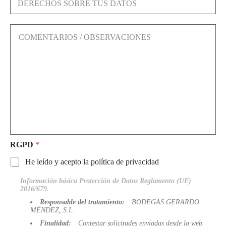
I
e
L
r
*
e
C
c
o
h
m
o
e
s
n
s
t
o
a
b
r
r
i
e
o
t
s
u
/
s
O
RGPD
*
d
b
a
He leído y acepto la política de privacidad
s
t
e
o
Información básica Protección de Datos Reglamento (UE)
r
s
2016/679.
v
*
a
Responsable del tratamiento:
BODEGAS GERARDO
c
MÉNDEZ, S.L.
i
Finalidad:
Contestar solicitudes enviadas desde la web.