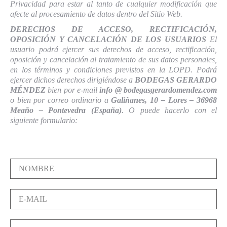
Privacidad para estar al tanto de cualquier modificación que
afecte al procesamiento de datos dentro del Sitio Web.
DERECHOS DE ACCESO, RECTIFICACIÓN,
OPOSICIÓN Y CANCELACIÓN DE LOS USUARIOS
El
usuario podrá ejercer sus derechos de acceso, rectificación,
oposición y cancelación al tratamiento de sus datos personales,
en los términos y condiciones previstos en la LOPD. Podrá
ejercer dichos derechos dirigiéndose a
BODEGAS GERARDO
MÉNDEZ
bien por e-mail
info @ bodegasgerardomendez.com
o bien por correo ordinario a
Galiñanes, 10 – Lores – 36968
Meaño – Pontevedra (España)
. O puede hacerlo con el
siguiente formulario:
N
O
M
B
E
R
-
E
M
*
A
D