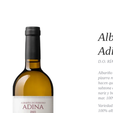
Al
Ad
D.O. RÍ
Albariño 
pizarra r
hacen que
subzona 
nariz y b
mar. 100
Variedad
100% alb