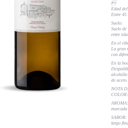

Edad del
Entre 45
Suelo:
Suelo de
entre isl
En el viñ
La gran 
con difer
En la bo
Despalill
alcohólic
de acero.
NOTA D
COLOR: Am
AROMA: En
marcada 
SABOR: A
largo fin