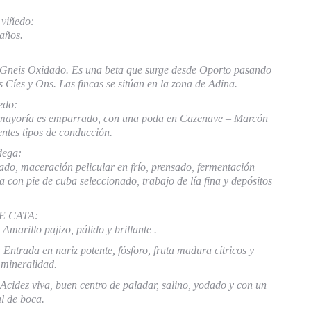
 viñedo:
 años.
 Gneis Oxidado. Es una beta que surge desde Oporto pasando
as Cíes y Ons. Las fincas se sitúan en la zona de Adina.
edo:
mayoría es emparrado, con una poda en Cazenave – Marcón
entes tipos de conducción.
dega:
ado, maceración pelicular en frío, prensado, fermentación
a con pie de cuba seleccionado, trabajo de lía fina y depósitos
E CATA:
arillo pajizo, pálido y brillante .
trada en nariz potente, fósforo, fruta madura cítricos y
mineralidad.
cidez viva, buen centro de paladar, salino, yodado y con un
al de boca.