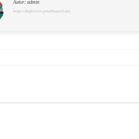
Autor:
admin
https://doferreiro.pruebasweb.net
ción
aciones